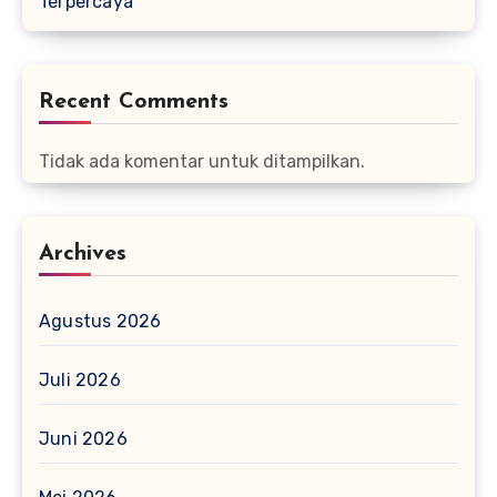
Terpercaya
Recent Comments
Tidak ada komentar untuk ditampilkan.
Archives
Agustus 2026
Juli 2026
Juni 2026