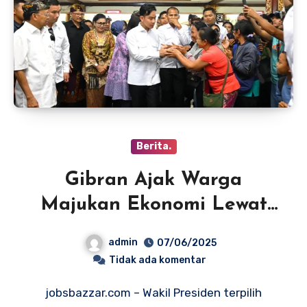
Berita.
Gibran Ajak Warga
Majukan Ekonomi Lewat
Wisata Budaya Bali
admin
07/06/2025
Tidak ada komentar
jobsbazzar.com – Wakil Presiden terpilih