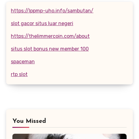
https://lppmp-uho.info/sambutan/
slot gacor situs luar negeri
https://thelimmercoin.com/about
situs slot bonus new member 100
spaceman
rtp slot
You Missed