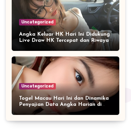
Uncategorized
Angka Keluar HK Hari Ini Didukung
Live Draw HK Tercepat dan Riwayat
Pengeluaran HK 2026
Uncategorized
Togel Macau Hari Ini dan Dinamika
Penyajian Data Angka Harian di
Era Digital