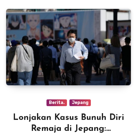
Berita.
Jepang
Lonjakan Kasus Bunuh Diri
Remaja di Jepang: