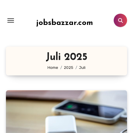
Lewati
ke
konten
jobsbazzar.com
Juli 2025
Home
2025
Juli