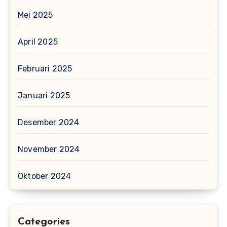
Mei 2025
April 2025
Februari 2025
Januari 2025
Desember 2024
November 2024
Oktober 2024
Categories