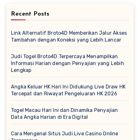
Recent Posts
Link Alternatif Broto4D Memberikan Jalur Akses
Tambahan dengan Koneksi yang Lebih Lancar
Judi Togel Broto4D Terpercaya Menampilkan
Informasi Harian dengan Penyajian yang Lebih
Lengkap
Angka Keluar HK Hari Ini Didukung Live Draw HK
Tercepat dan Riwayat Pengeluaran HK 2026
Togel Macau Hari Ini dan Dinamika Penyajian
Data Angka Harian di Era Digital
Cara Mengenal Situs Judi Live Casino Online