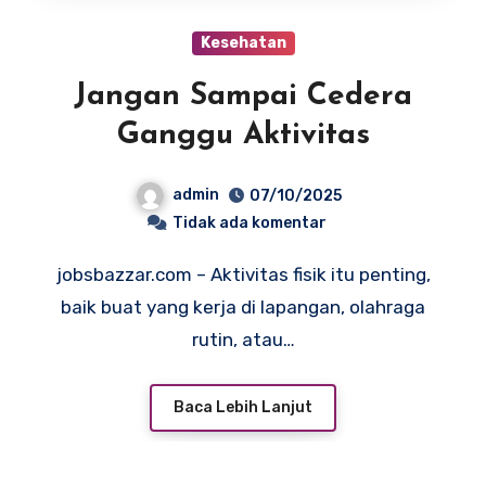
Kesehatan
Jangan Sampai Cedera
Ganggu Aktivitas
admin
07/10/2025
Tidak ada komentar
jobsbazzar.com – Aktivitas fisik itu penting,
baik buat yang kerja di lapangan, olahraga
rutin, atau…
Baca Lebih Lanjut