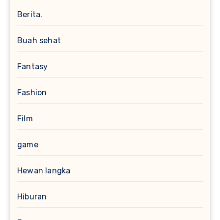
Berita.
Buah sehat
Fantasy
Fashion
Film
game
Hewan langka
Hiburan