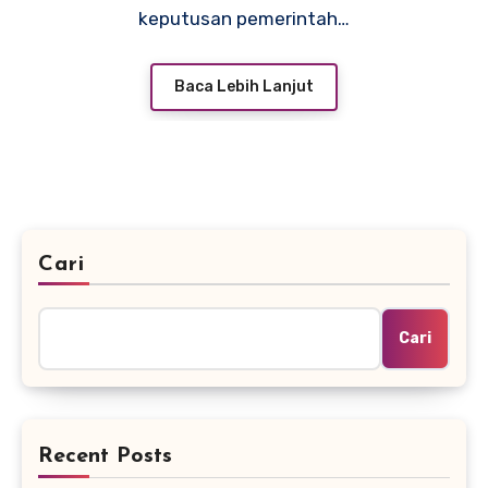
keputusan pemerintah…
Baca Lebih Lanjut
Cari
Cari
Recent Posts