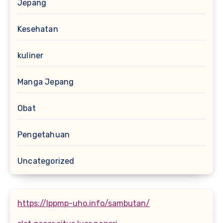
Jepang
Kesehatan
kuliner
Manga Jepang
Obat
Pengetahuan
Uncategorized
https://lppmp-uho.info/sambutan/