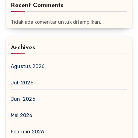
Recent Comments
Tidak ada komentar untuk ditampilkan.
Archives
Agustus 2026
Juli 2026
Juni 2026
Mei 2026
Februari 2026