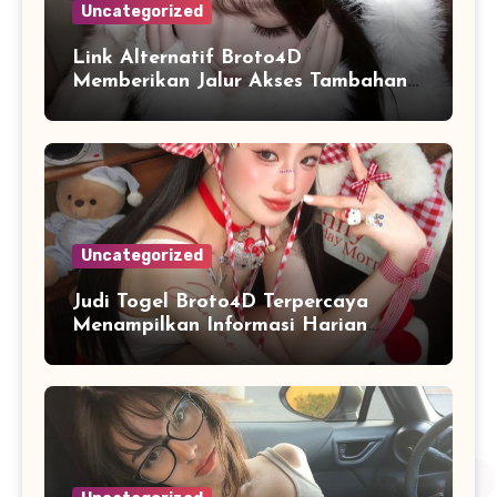
Uncategorized
Link Alternatif Broto4D
Memberikan Jalur Akses Tambahan
dengan Koneksi yang Lebih Lancar
Uncategorized
Judi Togel Broto4D Terpercaya
Menampilkan Informasi Harian
dengan Penyajian yang Lebih
Lengkap