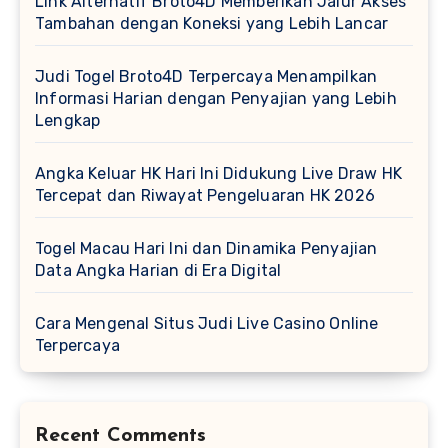
Link Alternatif Broto4D Memberikan Jalur Akses
Tambahan dengan Koneksi yang Lebih Lancar
Judi Togel Broto4D Terpercaya Menampilkan
Informasi Harian dengan Penyajian yang Lebih
Lengkap
Angka Keluar HK Hari Ini Didukung Live Draw HK
Tercepat dan Riwayat Pengeluaran HK 2026
Togel Macau Hari Ini dan Dinamika Penyajian
Data Angka Harian di Era Digital
Cara Mengenal Situs Judi Live Casino Online
Terpercaya
Recent Comments