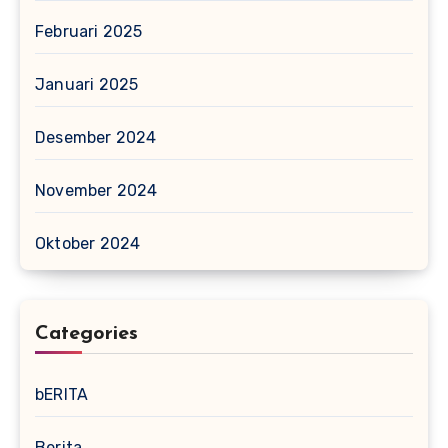
Februari 2025
Januari 2025
Desember 2024
November 2024
Oktober 2024
Categories
bERITA
Berita.