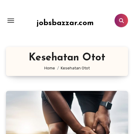
Lewati
ke
konten
jobsbazzar.com
Kesehatan Otot
Home
Kesehatan Otot