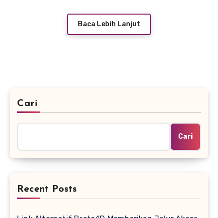
Baca Lebih Lanjut
Cari
Cari
Recent Posts