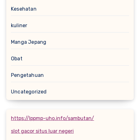
Kesehatan
kuliner
Manga Jepang
Obat
Pengetahuan
Uncategorized
https://lppmp-uho.info/sambutan/
slot gacor situs luar negeri