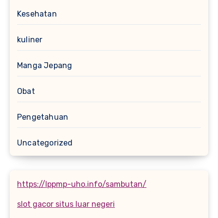
Kesehatan
kuliner
Manga Jepang
Obat
Pengetahuan
Uncategorized
https://lppmp-uho.info/sambutan/
slot gacor situs luar negeri