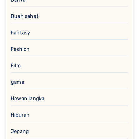
Buah sehat
Fantasy
Fashion
Film
game
Hewan langka
Hiburan
Jepang