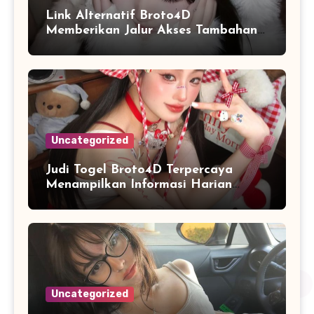
Link Alternatif Broto4D
Memberikan Jalur Akses Tambahan
dengan Koneksi yang Lebih Lancar
Uncategorized
Judi Togel Broto4D Terpercaya
Menampilkan Informasi Harian
dengan Penyajian yang Lebih
Lengkap
Uncategorized