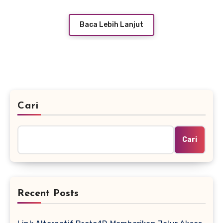
Baca Lebih Lanjut
Cari
Cari
Recent Posts