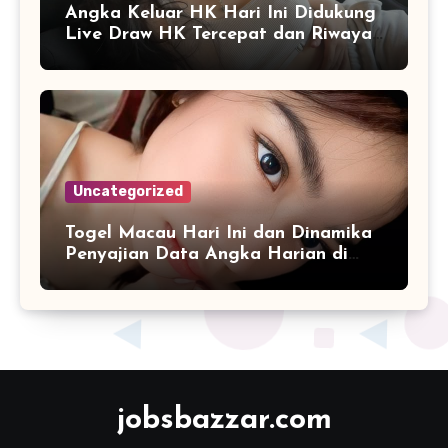
Angka Keluar HK Hari Ini Didukung
Live Draw HK Tercepat dan Riwayat
Pengeluaran HK 2026
Uncategorized
Togel Macau Hari Ini dan Dinamika
Penyajian Data Angka Harian di
Era Digital
jobsbazzar.com