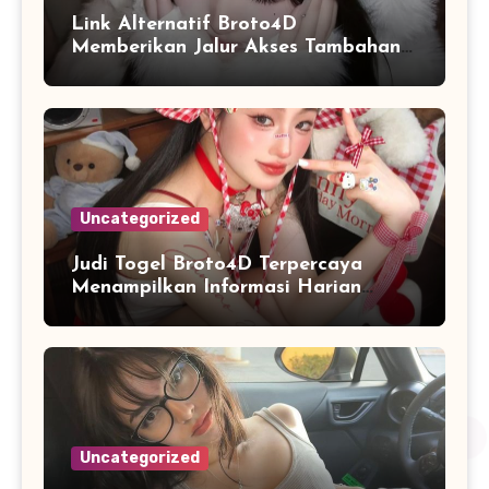
Link Alternatif Broto4D
Memberikan Jalur Akses Tambahan
dengan Koneksi yang Lebih Lancar
Uncategorized
Judi Togel Broto4D Terpercaya
Menampilkan Informasi Harian
dengan Penyajian yang Lebih
Lengkap
Uncategorized