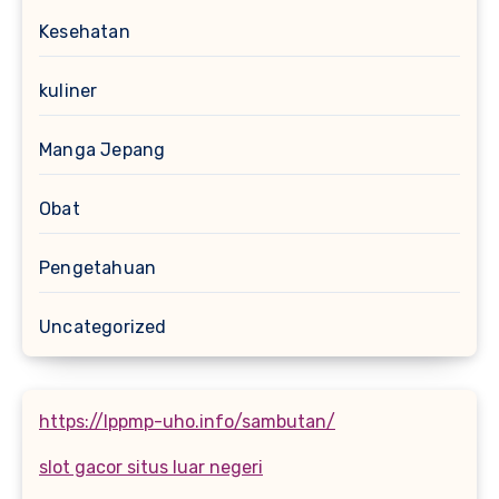
Kesehatan
kuliner
Manga Jepang
Obat
Pengetahuan
Uncategorized
https://lppmp-uho.info/sambutan/
slot gacor situs luar negeri