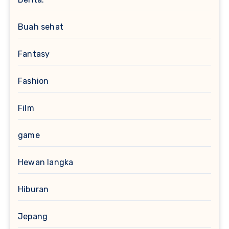
Buah sehat
Fantasy
Fashion
Film
game
Hewan langka
Hiburan
Jepang