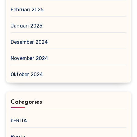
Februari 2025
Januari 2025
Desember 2024
November 2024
Oktober 2024
Categories
bERITA
Berita.