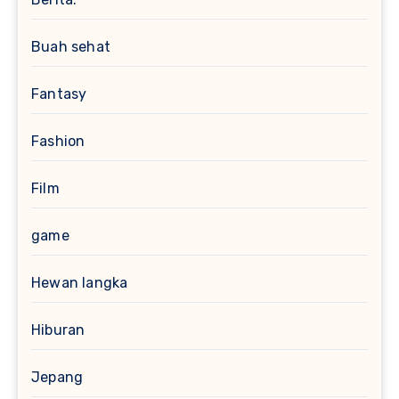
Buah sehat
Fantasy
Fashion
Film
game
Hewan langka
Hiburan
Jepang