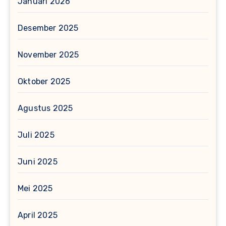
Januari 2026
Desember 2025
November 2025
Oktober 2025
Agustus 2025
Juli 2025
Juni 2025
Mei 2025
April 2025