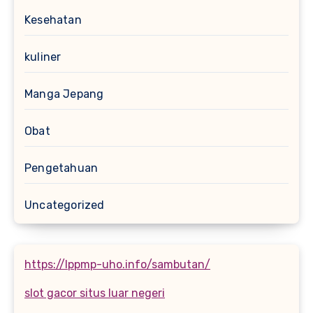
Kesehatan
kuliner
Manga Jepang
Obat
Pengetahuan
Uncategorized
https://lppmp-uho.info/sambutan/
slot gacor situs luar negeri