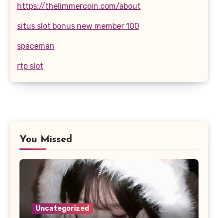
https://thelimmercoin.com/about
situs slot bonus new member 100
spaceman
rtp slot
You Missed
Uncategorized