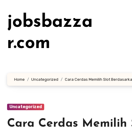
Lewati
ke
jobsbazza
konten
r.com
Home
Uncategorized
Cara Cerdas Memilih Slot Berdasark
Uncategorized
Cara Cerdas Memilih 