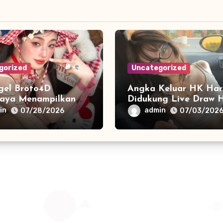
gorized
Uncategorized
ogel Broto4D
Angka Keluar HK Hari
caya Menampilkan
Didukung Live Draw 
asi Harian dengan
Tercepat dan Riwayat
in
admin
07/28/2026
07/03/202
ian yang Lebih
Pengeluaran HK 202
ap