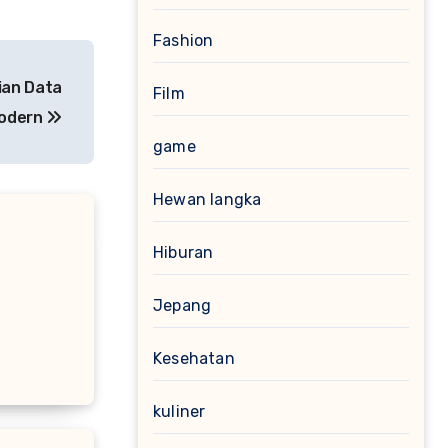
Fashion
ian Data
Film
Modern
game
Hewan langka
Hiburan
Jepang
Kesehatan
kuliner