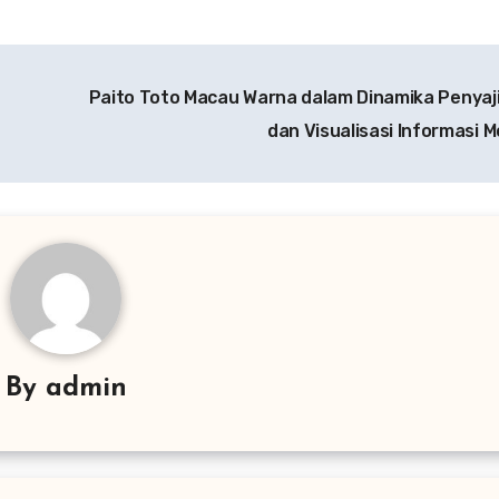
Paito Toto Macau Warna dalam Dinamika Penyaj
dan Visualisasi Informasi 
By
admin