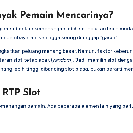
nyak Pemain Mencarinya?
g memberikan kemenangan lebih sering atau lebih mudah
an pembayaran, sehingga sering dianggap “gacor”.
ingkatkan peluang menang besar. Namun, faktor keberu
taran slot tetap acak (
random
). Jadi, memilih slot deng
ng lebih tinggi dibanding slot biasa, bukan berarti me
 RTP Slot
menangan pemain. Ada beberapa elemen lain yang perl