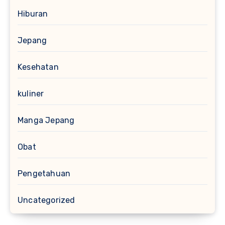
Hiburan
Jepang
Kesehatan
kuliner
Manga Jepang
Obat
Pengetahuan
Uncategorized