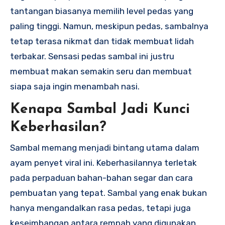
tantangan biasanya memilih level pedas yang
paling tinggi. Namun, meskipun pedas, sambalnya
tetap terasa nikmat dan tidak membuat lidah
terbakar. Sensasi pedas sambal ini justru
membuat makan semakin seru dan membuat
siapa saja ingin menambah nasi.
Kenapa Sambal Jadi Kunci
Keberhasilan?
Sambal memang menjadi bintang utama dalam
ayam penyet viral ini. Keberhasilannya terletak
pada perpaduan bahan-bahan segar dan cara
pembuatan yang tepat. Sambal yang enak bukan
hanya mengandalkan rasa pedas, tetapi juga
keseimbangan antara rempah yang digunakan.