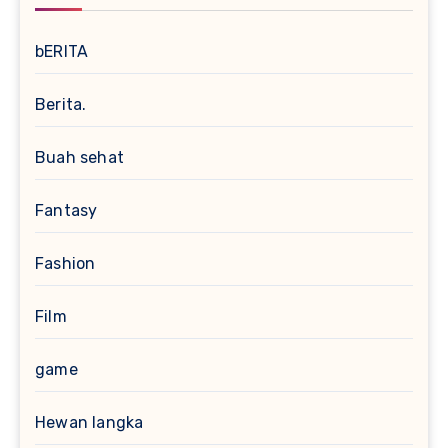
bERITA
Berita.
Buah sehat
Fantasy
Fashion
Film
game
Hewan langka