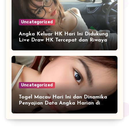
Uncategorized
Angka Keluar HK Hari Ini Didukung
Live Draw HK Tercepat dan Riwayat
Pengeluaran HK 2026
Uncategorized
Togel Macau Hari Ini dan Dinamika
Penyajian Data Angka Harian di
Era Digital