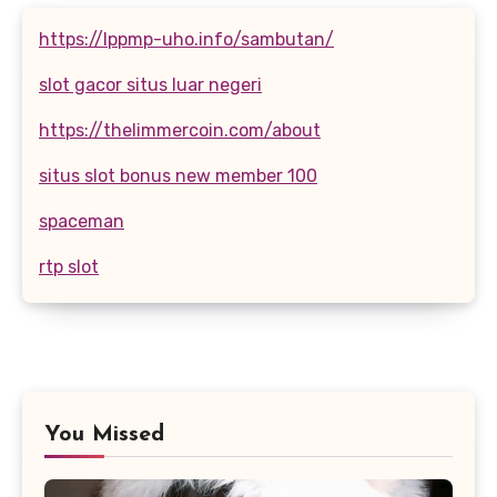
https://lppmp-uho.info/sambutan/
slot gacor situs luar negeri
https://thelimmercoin.com/about
situs slot bonus new member 100
spaceman
rtp slot
You Missed