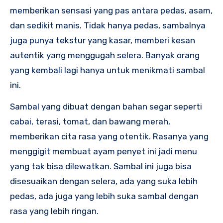
memberikan sensasi yang pas antara pedas, asam,
dan sedikit manis. Tidak hanya pedas, sambalnya
juga punya tekstur yang kasar, memberi kesan
autentik yang menggugah selera. Banyak orang
yang kembali lagi hanya untuk menikmati sambal
ini.
Sambal yang dibuat dengan bahan segar seperti
cabai, terasi, tomat, dan bawang merah,
memberikan cita rasa yang otentik. Rasanya yang
menggigit membuat ayam penyet ini jadi menu
yang tak bisa dilewatkan. Sambal ini juga bisa
disesuaikan dengan selera, ada yang suka lebih
pedas, ada juga yang lebih suka sambal dengan
rasa yang lebih ringan.