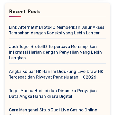
Recent Posts
Link Alternatif Broto4D Memberikan Jalur Akses
Tambahan dengan Koneksi yang Lebih Lancar
Judi Togel Broto4D Terpercaya Menampilkan
Informasi Harian dengan Penyajian yang Lebih
Lengkap
Angka Keluar HK Hari Ini Didukung Live Draw HK
Tercepat dan Riwayat Pengeluaran HK 2026
Togel Macau Hari Ini dan Dinamika Penyajian
Data Angka Harian di Era Digital
Cara Mengenal Situs Judi Live Casino Online